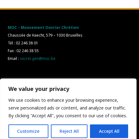
MOC – Mouvement Ouvrier Chrétien
Chaussée de Haecht, 579 – 1030 Bruxelles
Tél : 02 246 38 01
Fax : 02 246 38 55
Email :
secret.gen@moc.be
We value your privacy
We use cookies to enhance your browsing experience,
serve personalized ads or content, and analyze our traffic.
By clicking "Accept All", you consent to our use of cookies.
Site web réalisé par
STUDIO 2.0
Customize
Reject All
Accept All